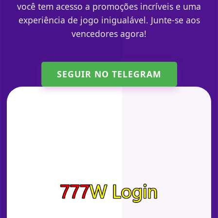
você tem acesso a promoções incríveis e uma
experiência de jogo inigualável. Junte-se aos
vencedores agora!
SEGUIR NO TELEGRAM