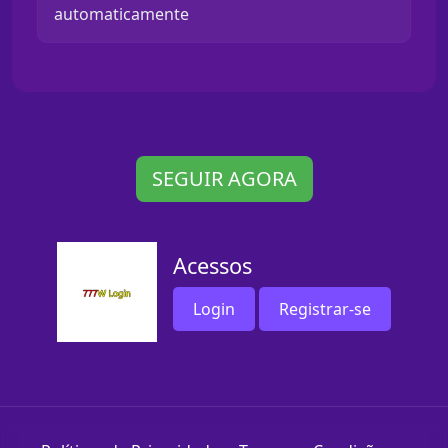
automaticamente
SEGUIR AGORA
Acessos
Login
Registrar-se