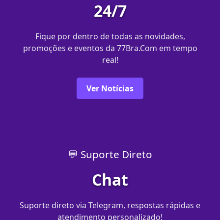
24/7
Fique por dentro de todas as novidades,
promoções e eventos da 77Bra.Com em tempo
real!
Ver Notícias
💬 Suporte Direto
Chat
Suporte direto via Telegram, respostas rápidas e
atendimento personalizado!