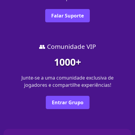
Falar Suporte
👥 Comunidade VIP
1000+
Junte-se a uma comunidade exclusiva de
jogadores e compartilhe experiências!
Entrar Grupo