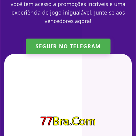
você tem acesso a promoções incríveis e uma
experiência de jogo inigualável. Junte-se aos
vencedores agora!
SEGUIR NO TELEGRAM