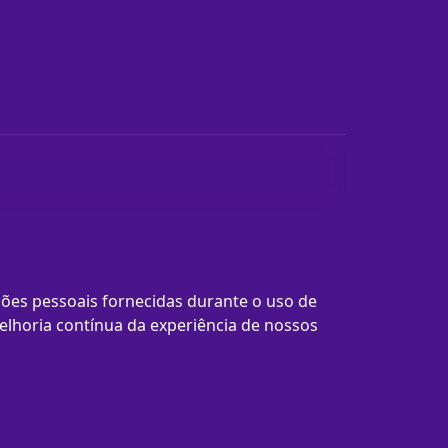
ções pessoais fornecidas durante o uso de
elhoria contínua da experiência de nossos