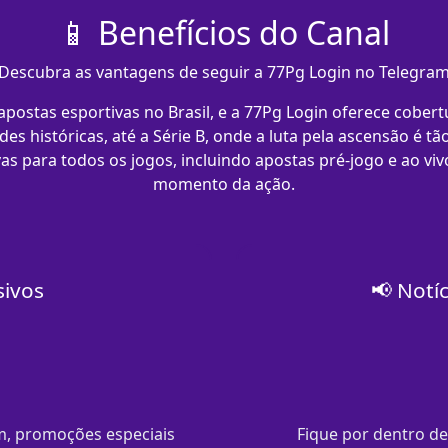
📱 Benefícios do Canal
Descubra as vantagens de seguir a 77Pg Login no Telegra
postas esportivas no Brasil, e a 77Pg Login oferece cobert
des históricas, até a Série B, onde a luta pela ascensão é t
as para todos os jogos, incluindo apostas pré-jogo e ao 
momento da ação.
sivos
📢 Notí
m, promoções especiais
Fique por dentro d