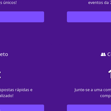
s únicos!
eventos da 
reto
👥 
t
espostas rápidas e
Junte-se a uma com
lizado!
compa
e