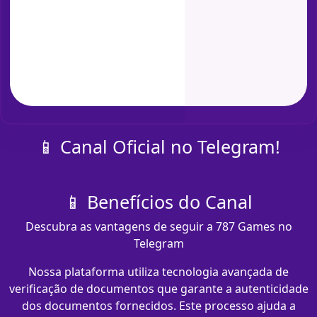
📱 Canal Oficial no Telegram!
📱 Benefícios do Canal
Descubra as vantagens de seguir a 787 Games no
Telegram
Nossa plataforma utiliza tecnologia avançada de
verificação de documentos que garante a autenticidade
dos documentos fornecidos. Este processo ajuda a