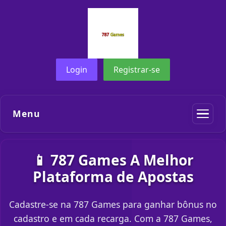
Login
Registrar-se
Menu
📱 787 Games A Melhor
Plataforma de Apostas
Cadastre-se na 787 Games para ganhar bônus no
cadastro e em cada recarga. Com a 787 Games,