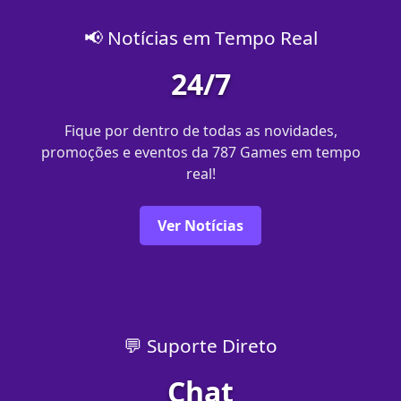
📢 Notícias em Tempo Real
24/7
Fique por dentro de todas as novidades,
promoções e eventos da 787 Games em tempo
real!
Ver Notícias
💬 Suporte Direto
Chat