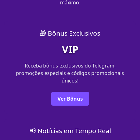
máximo.
🎁 Bônus Exclusivos
VIP
Receba bônus exclusivos do Telegram,
promoções especiais e códigos promocionais
únicos!
Ver Bônus
📢 Notícias em Tempo Real