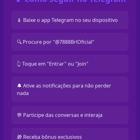
📱 Baixe o app Telegram no seu dispositivo
🔍 Procure por "@7888BrlOficial"
👆 Toque em "Entrar" ou "Join"
🔔 Ative as notificações para não perder
nada
💬 Participe das conversas e interaja
🎁 Receba bônus exclusivos