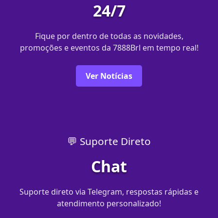
24/7
Fique por dentro de todas as novidades,
promoções e eventos da 7888Brl em tempo real!
Ver Notícias
💬 Suporte Direto
Chat
Suporte direto via Telegram, respostas rápidas e
atendimento personalizado!