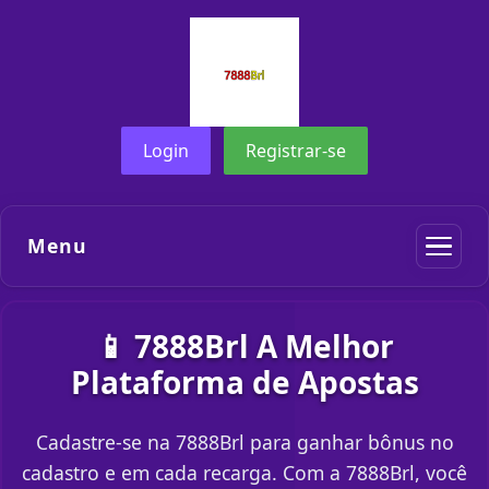
Login
Registrar-se
Menu
📱 7888Brl A Melhor
Plataforma de Apostas
Cadastre-se na 7888Brl para ganhar bônus no
cadastro e em cada recarga. Com a 7888Brl, você