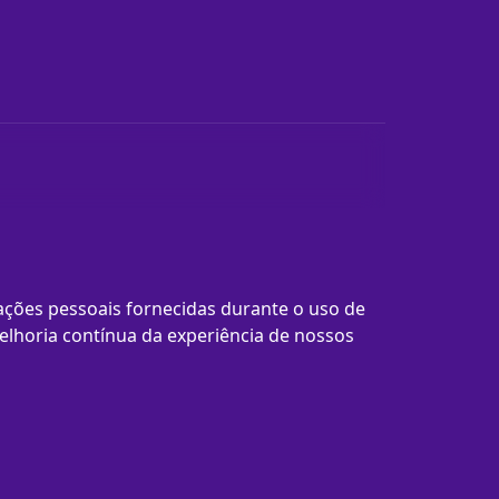
ações pessoais fornecidas durante o uso de
elhoria contínua da experiência de nossos