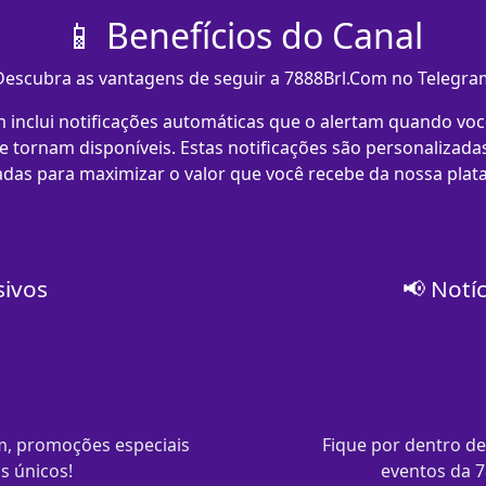
📱 Benefícios do Canal
Descubra as vantagens de seguir a 7888Brl.Com no Telegra
clui notificações automáticas que o alertam quando você 
 tornam disponíveis. Estas notificações são personalizad
adas para maximizar o valor que você recebe da nossa plat
sivos
📢 Notí
m, promoções especiais
Fique por dentro d
s únicos!
eventos da 