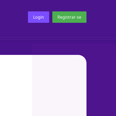
Login
Registrar-se