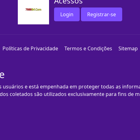
Acessos
Login
Registrar-se
Políticas de Privacidade
Termos e Condições
Sitemap
de
us usuários e está empenhada em proteger todas as inform
os coletados são utilizados exclusivamente para fins de m