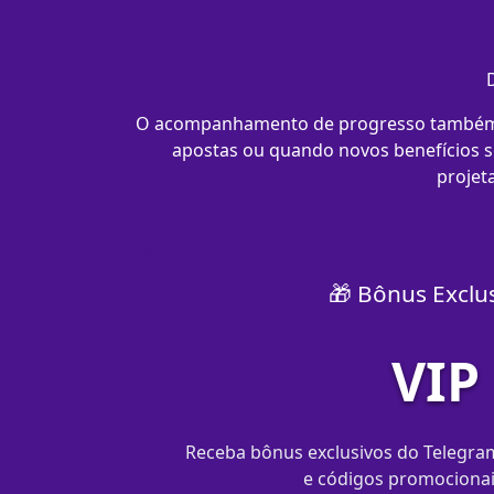
O acompanhamento de progresso também in
apostas ou quando novos benefícios se
projet
🎁 Bônus Exclu
VIP
Receba bônus exclusivos do Telegra
e códigos promocionai