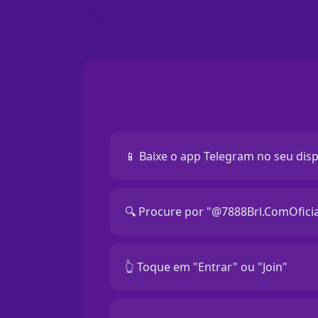
📱 Baixe o app Telegram no seu disp
🔍 Procure por "@7888Brl.ComOficia
👆 Toque em "Entrar" ou "Join"