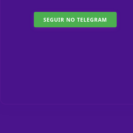
SEGUIR NO TELEGRAM