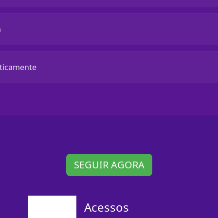
a
aticamente
SEGUIR AGORA
Acessos