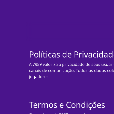
Políticas de Privacida
A 7959 valoriza a privacidade de seus usuá
canais de comunicação. Todos os dados cole
jogadores.
Termos e Condições