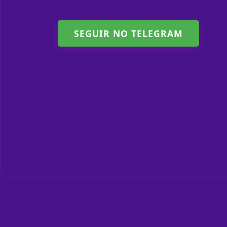
SEGUIR NO TELEGRAM