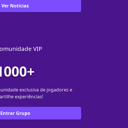
Ver Notícias
Comunidade VIP
1000+
unidade exclusiva de jogadores e
rtilhe experiências!
Entrar Grupo