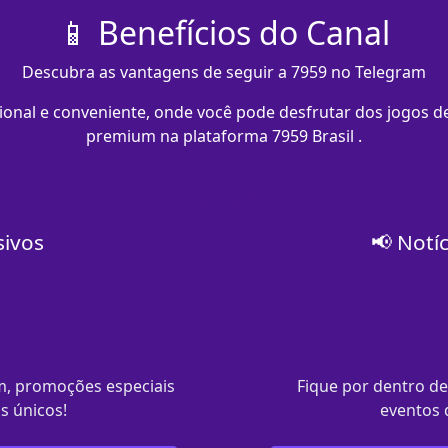
📱 Benefícios do Canal
Descubra as vantagens de seguir a 7959 no Telegram
ional e conveniente, onde você pode desfrutar dos jogos d
premium na plataforma 7959 Brasil .
sivos
📢 Notí
m, promoções especiais
Fique por dentro d
s únicos!
eventos 