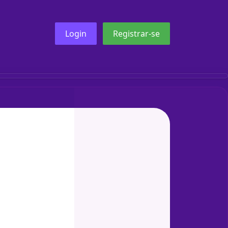
Login
Registrar-se