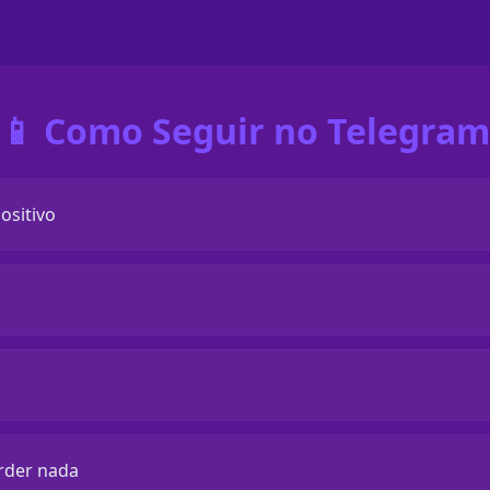
📱 Como Seguir no Telegram
ositivo
erder nada