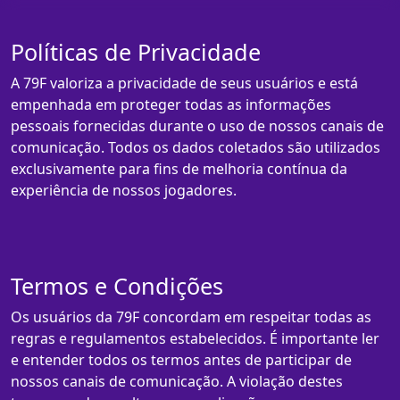
Políticas de Privacidade
A 79F valoriza a privacidade de seus usuários e está
empenhada em proteger todas as informações
pessoais fornecidas durante o uso de nossos canais de
comunicação. Todos os dados coletados são utilizados
exclusivamente para fins de melhoria contínua da
experiência de nossos jogadores.
Termos e Condições
Os usuários da 79F concordam em respeitar todas as
regras e regulamentos estabelecidos. É importante ler
e entender todos os termos antes de participar de
nossos canais de comunicação. A violação destes