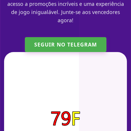
acesso a promoções incríveis e uma experiência
de jogo inigualável. Junte-se aos vencedores
agora!
SEGUIR NO TELEGRAM