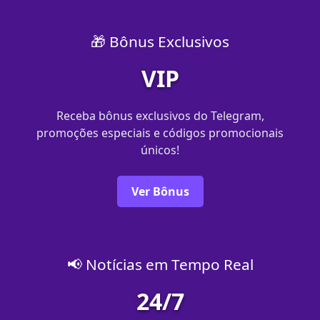
🎁 Bônus Exclusivos
VIP
Receba bônus exclusivos do Telegram,
promoções especiais e códigos promocionais
únicos!
Ver Bônus
📢 Notícias em Tempo Real
24/7