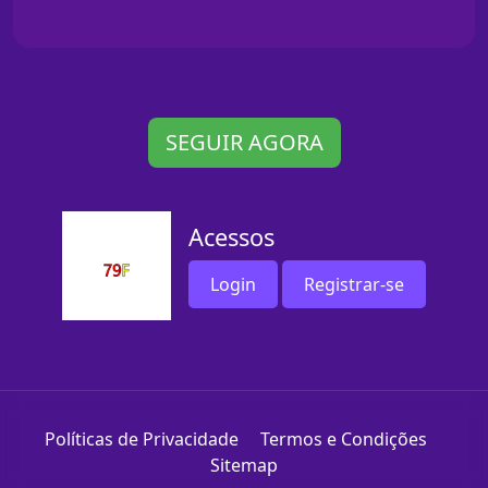
SEGUIR AGORA
Acessos
Login
Registrar-se
Políticas de Privacidade
Termos e Condições
Sitemap