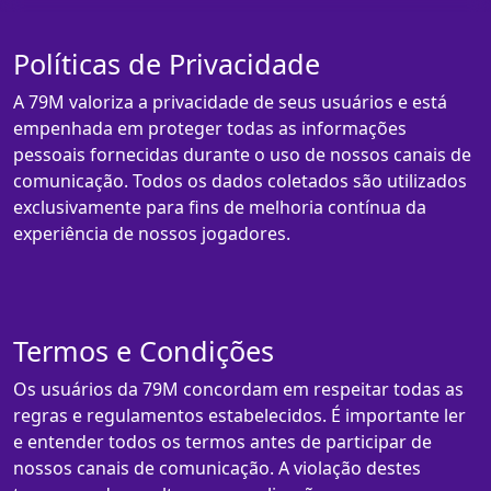
Políticas de Privacidade
A 79M valoriza a privacidade de seus usuários e está
empenhada em proteger todas as informações
pessoais fornecidas durante o uso de nossos canais de
comunicação. Todos os dados coletados são utilizados
exclusivamente para fins de melhoria contínua da
experiência de nossos jogadores.
Termos e Condições
Os usuários da 79M concordam em respeitar todas as
regras e regulamentos estabelecidos. É importante ler
e entender todos os termos antes de participar de
nossos canais de comunicação. A violação destes