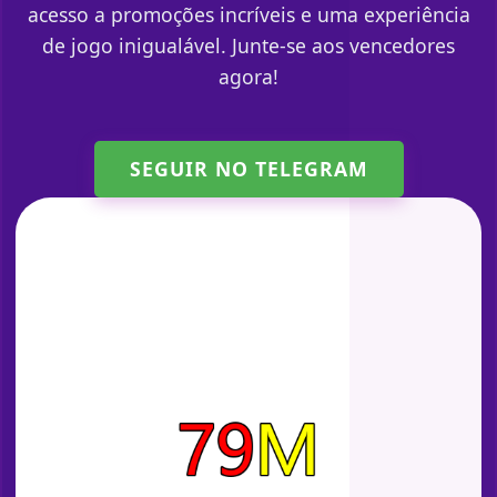
acesso a promoções incríveis e uma experiência
de jogo inigualável. Junte-se aos vencedores
agora!
SEGUIR NO TELEGRAM