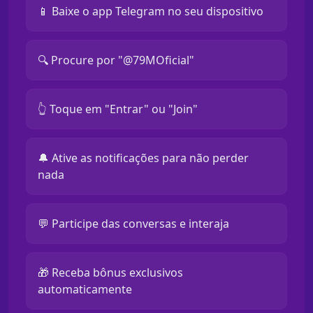
📱 Baixe o app Telegram no seu dispositivo
🔍 Procure por "@79MOficial"
👆 Toque em "Entrar" ou "Join"
🔔 Ative as notificações para não perder
nada
💬 Participe das conversas e interaja
🎁 Receba bônus exclusivos
automaticamente