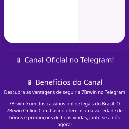
📱 Canal Oficial no Telegram!
📱 Benefícios do Canal
Descubra as vantagens de seguir a 7Brwin no Telegram
7Brwin é um dos cassinos online legais do Brasil. O
7Brwin Online Com Casino oferece uma variedade de
bônus e promoções de boas-vindas, junte-se a nós
agora!