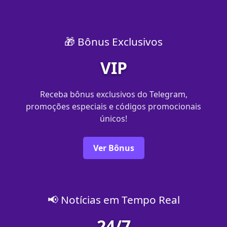
🎁 Bônus Exclusivos
VIP
Receba bônus exclusivos do Telegram,
promoções especiais e códigos promocionais
únicos!
Ver Bônus
📢 Notícias em Tempo Real
24/7