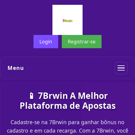
Login
Registrar-se
Menu
📱 7Brwin A Melhor
Plataforma de Apostas
Cadastre-se na 7Brwin para ganhar bônus no
cadastro e em cada recarga. Com a 7Brwin, você