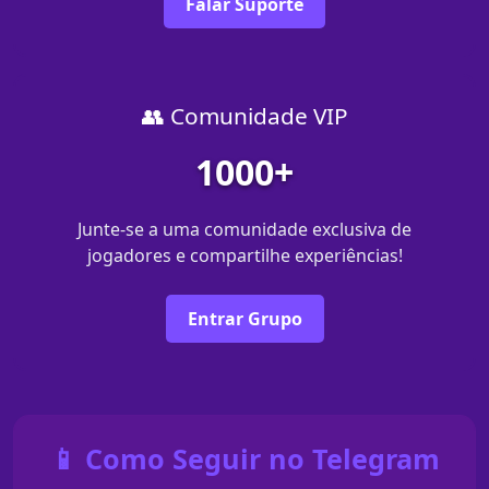
Falar Suporte
👥 Comunidade VIP
1000+
Junte-se a uma comunidade exclusiva de
jogadores e compartilhe experiências!
Entrar Grupo
📱 Como Seguir no Telegram