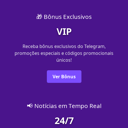
🎁 Bônus Exclusivos
VIP
Receba bônus exclusivos do Telegram,
promoções especiais e códigos promocionais
únicos!
Ver Bônus
📢 Notícias em Tempo Real
24/7