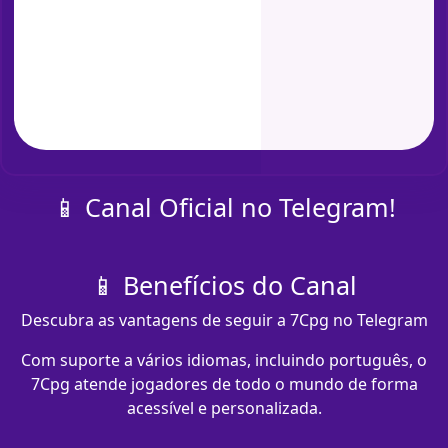
📱 Canal Oficial no Telegram!
📱 Benefícios do Canal
Descubra as vantagens de seguir a 7Cpg no Telegram
Com suporte a vários idiomas, incluindo português, o
7Cpg atende jogadores de todo o mundo de forma
acessível e personalizada.