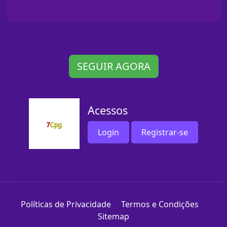
SEGUIR AGORA
Acessos
Login
Registrar-se
Políticas de Privacidade
Termos e Condições
Sitemap