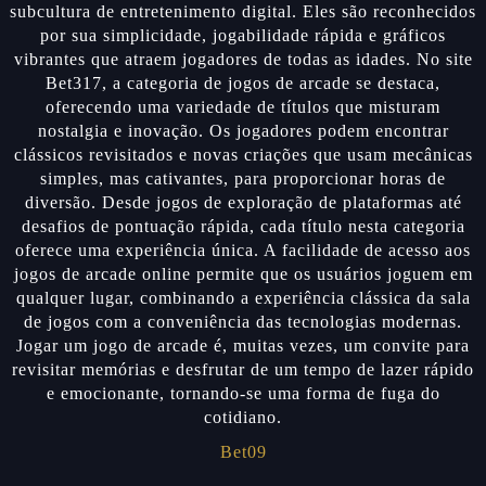
subcultura de entretenimento digital. Eles são reconhecidos
por sua simplicidade, jogabilidade rápida e gráficos
vibrantes que atraem jogadores de todas as idades. No site
Bet317, a categoria de jogos de arcade se destaca,
oferecendo uma variedade de títulos que misturam
nostalgia e inovação. Os jogadores podem encontrar
clássicos revisitados e novas criações que usam mecânicas
simples, mas cativantes, para proporcionar horas de
diversão. Desde jogos de exploração de plataformas até
desafios de pontuação rápida, cada título nesta categoria
oferece uma experiência única. A facilidade de acesso aos
jogos de arcade online permite que os usuários joguem em
qualquer lugar, combinando a experiência clássica da sala
de jogos com a conveniência das tecnologias modernas.
Jogar um jogo de arcade é, muitas vezes, um convite para
revisitar memórias e desfrutar de um tempo de lazer rápido
e emocionante, tornando-se uma forma de fuga do
cotidiano.
Bet09