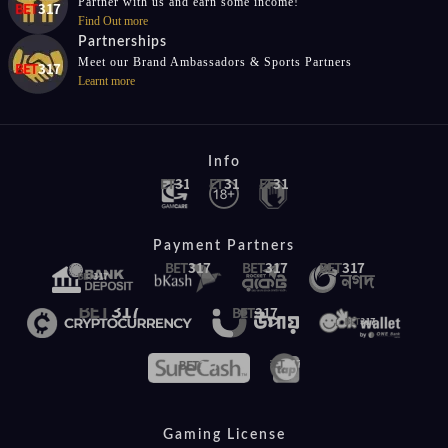
Partner with us and earn some income!
Find Out more
Partnerships
Meet our Brand Ambassadors & Sports Partners
Learnt more
Info
Payment Partners
Gaming License